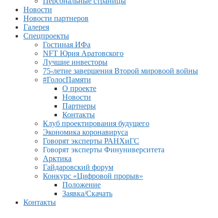
Персональные страницы
Новости
Новости партнеров
Галерея
Спецпроекты
Гостиная ИФа
NFT Юрия Аратовского
Лучшие инвесторы
75-летие завершения Второй мировоой войны
#ГолосПамяти
О проекте
Новости
Партнеры
Контакты
Клуб проектирования будущего
Экономика коронавируса
Говорят эксперты РАНХиГС
Говорят эксперты Финуниверситета
Арктика
Гайдаровский форум
Конкурс «Цифровой прорыв»
Положение
Заявка/Скачать
Контакты