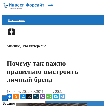
ENG
Инвестклимат
Финансы
Перейти в
Дзен
Инвестиции
Мнение
,
Это интересно
Блокчейн
Стартапы
Почему так важно
Технологии
правильно выстроить
ESG
личный бренд
Книги
13 июня, 2022, 08:30
11 июня, 2022