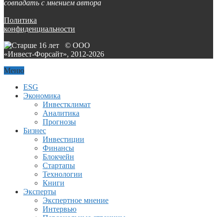
совпадать с мнением автора
Политика
конфиденциальности
© ООО
«Инвест-Форсайт», 2012-
2026
Меню
ESG
Экономика
Инвестклимат
Аналитика
Прогнозы
Бизнес
Инвестиции
Финансы
Блокчейн
Стартапы
Технологии
Книги
Эксперты
Экспертное мнение
Интервью