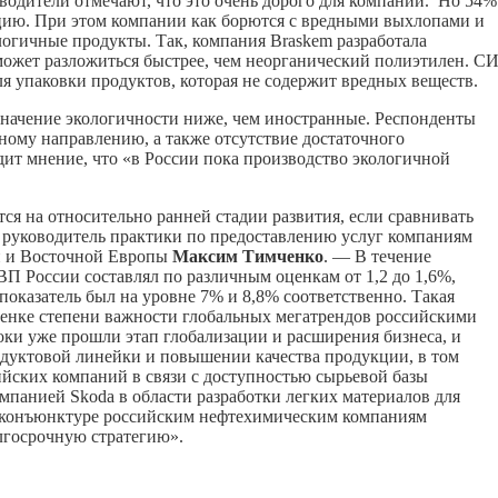
водители отмечают, что это очень дорого для компаний. Но 54%
цию. При этом компании как борются с вредными выхлопами и
логичные продукты. Так, компания Braskem разработала
 может разложиться быстрее, чем неорганический полиэтилен. С
ля упаковки продуктов, которая не содержит вредных веществ.
значение экологичности ниже, чем иностранные. Респонденты
ому направлению, а также отсутствие достаточного
дит мнение, что «в России пока производство экологичной
ся на относительно ранней стадии развития, если сравнивать
 руководитель практики по предоставлению услуг компаниям
ой и Восточной Европы
Максим Тимченко
. — В течение
ВП России составлял по различным оценкам от 1,2 до 1,6%,
показатель был на уровне 7% и 8,8% соответственно. Такая
ценке степени важности глобальных мегатрендов российскими
и уже прошли этап глобализации и расширения бизнеса, и
одуктовой линейки и повышении качества продукции, в том
йских компаний в связи с доступностью сырьевой базы
панией Skoda в области разработки легких материалов для
й конъюнктуре российским нефтехимическим компаниям
лгосрочную стратегию».