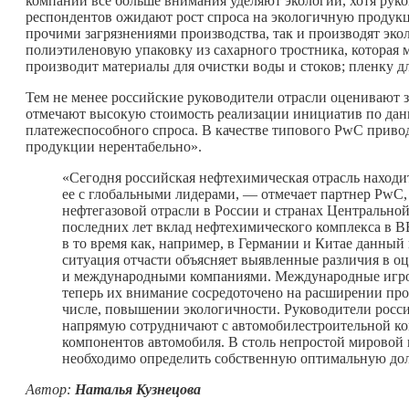
компании все больше внимания уделяют экологии, хотя руко
респондентов ожидают рост спроса на экологичную продук
прочими загрязнениями производства, так и производят эко
полиэтиленовую упаковку из сахарного тростника, которая
производит материалы для очистки воды и стоков; пленку д
Тем не менее российские руководители отрасли оценивают 
отмечают высокую стоимость реализации инициатив по данн
платежеспособного спроса. В качестве типового PwC приво
продукции нерентабельно».
«Сегодня российская нефтехимическая отрасль находит
ее с глобальными лидерами, — отмечает партнер PwC,
нефтегазовой отрасли в России и странах Центральн
последних лет вклад нефтехимического комплекса в В
в то время как, например, в Германии и Китае данный 
ситуация отчасти объясняет выявленные различия в о
и международными компаниями. Международные игрок
теперь их внимание сосредоточено на расширении пр
числе, повышении экологичности. Руководители росси
напрямую сотрудничают с автомобилестроительной ком
компонентов автомобиля. В столь непростой мирово
необходимо определить собственную оптимальную до
Автор:
Наталья Кузнецова