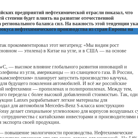
йских предприятий нефтехимической отрасли показал, что
 степени будет влиять на развитие отечественной
регионального баланса сил. На важность этой тенденции ук
окуса нефтехимического производства из стран Европы на
так прокомментировал этот мегатренд: «Мы видим рост
основном — этилена) в Китае на угле, и в США — на основе
PwC, — высокое влияние глобального развития инноваций и
олефины из угля, американцы — из сланцевого газа. В России,
амснефтехим» планирует запустить производство каучука,
для будущего поколения автомобилей. И всё же российские
вой нефтехимии — пропиленах и полипропиленах. Между тем,
го передела с более высокой добавленной стоимостью. Так, оди
кции Lanxes разрабатывает легкие материалы для
дал для автомобиля Mercedes-Benz S-класса конструкцию
Toray делает специальное углеволокно для корпусов воздушных с
сотрудничества с китайскими инвесторами и производителями 
 экспорта своей продукции.
 — повышение экологичности производства. Нефтехимические