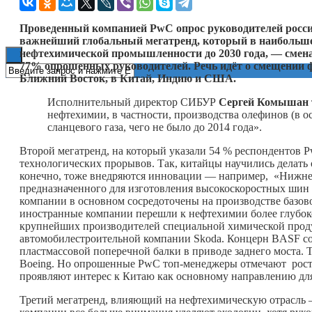
Книги
Проведенный компанией PwC опрос руководителей росси
важнейший глобальный мегатренд, который в наибольшей
нефтехимической промышленности до 2030 года, — смена 
77% опрошенных руководителей. Речь идёт о смещении ф
Ближний Восток, в Китай, Индию и США.
Исполнительный директор СИБУР
Сергей Комышан
нефтехимии, в частности, производства олефинов (в 
сланцевого газа, чего не было до 2014 года».
Второй мегатренд, на который указали 54 % респондентов 
технологических прорывов. Так, китайцы научились делать 
конечно, тоже внедряются инновации — например, «Нижнек
предназначенного для изготовления высокоскоростных шин 
компании в основном сосредоточены на производстве базо
иностранные компании перешли к нефтехимии более глубоко
крупнейших производителей специальной химической проду
автомобилестроительной компании Skoda. Концерн BASF соз
пластмассовой поперечной балки в приводе заднего моста. 
Boeing. Но опрошенные PwC топ-менеджеры отмечают рост 
проявляют интерес к Китаю как основному направлению для
Третий мегатренд, влияющий на нефтехимическую отрасль