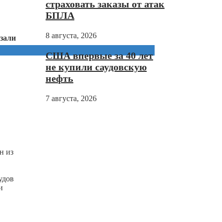
страховать заказы от атак
БПЛА
8 августа, 2026
азали
США впервые за 40 лет
не купили саудовскую
нефть
7 августа, 2026
н из
удов
и