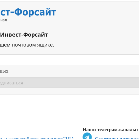
 Инвест-Форсайт
ашем почтовом ящике.
нных.
Перейти в
Перейти в
Д
Наши телеграм-каналы:
ь и газ
российская экономика
США
Стартапы и технол