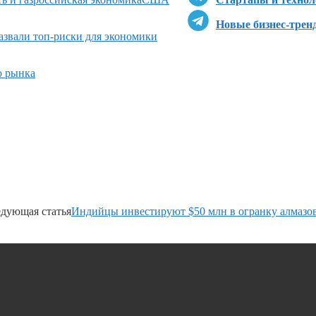
Новые бизнес-трен
азвали топ-риски для экономики
о рынка
дующая статья
Индийцы инвестируют $50 млн в огранку алмазо