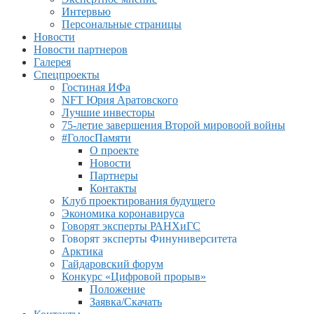
Интервью
Персональные страницы
Новости
Новости партнеров
Галерея
Спецпроекты
Гостиная ИФа
NFT Юрия Аратовского
Лучшие инвесторы
75-летие завершения Второй мировоой войны
#ГолосПамяти
О проекте
Новости
Партнеры
Контакты
Клуб проектирования будущего
Экономика коронавируса
Говорят эксперты РАНХиГС
Говорят эксперты Финуниверситета
Арктика
Гайдаровский форум
Конкурс «Цифровой прорыв»
Положение
Заявка/Скачать