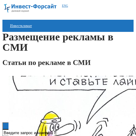
ENG
Инвестклимат
Размещение рекламы в
Финансы
СМИ
Инвестиции
Статьи по рекламе в СМИ
Блокчейн
Стартапы
Технологии
ESG
Книги