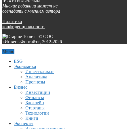
IF24.ru обязательна.
Мнение редакции может не
совпадать с мнением автора
Политика
конфиденциальности
© ООО
«Инвест-Форсайт», 2012-
2026
Меню
ESG
Экономика
Инвестклимат
Аналитика
Прогнозы
Бизнес
Инвестиции
Финансы
Блокчейн
Стартапы
Технологии
Книги
Эксперты
Экспертное мнение