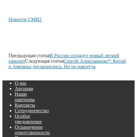
Новости СМИ2
Предыдущая статья
В России создадут новый легкий
самолет
Следующая статья
Сергей Алексашенко*: Китай
и Америка договорились. Но не навсегда
О нас
Авторам
Наши
партнеры
Контакты
Сотрудничество
Особое
уведомление
Ограничение
ответственности