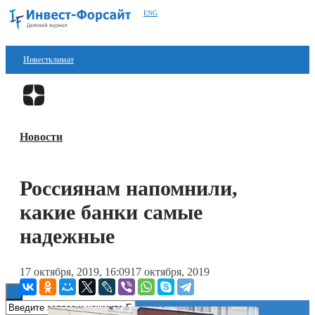
ENG
Инвестклимат
Финансы
Перейти в
Дзен
Инвестиции
Новости
Блокчейн
Стартапы
Россиянам напомнили,
Технологии
какие банки самые
ESG
надежные
Книги
17 октября, 2019, 16:09
17 октября, 2019