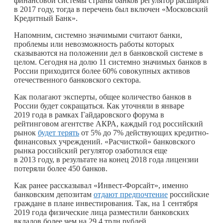
финансовой системы страны банков регулятор расширял
в 2017 году, тогда в перечень был включен «Московский
Кредитный Банк».
Напомним, системно значимыми считают банки,
проблемы или невозможность работы которых
сказываются на положении дел в банковской системе в
целом. Сегодня на долю 11 системно значимых банков в
России приходится более 60% совокупных активов
отечественного банковского сектора.
Как полагают эксперты, общее количество банков в
России будет сокращаться. Как уточняли в январе
2019 года в рамках Гайдаровского форума в
рейтинговом агентстве АКРА, каждый год российский
рынок
будет терять
от 5% до 7% действующих кредитно-
финансовых учреждений. «Расчисткой» банковского
рынка российский регулятор озаботился еще
в 2013 году, в результате на конец 2018 года лицензии
потеряли более 450 банков.
Как ранее рассказывал «Инвест-Форсайт», именно
банковским депозитам
отдают предпочтение
российские
граждане в плане инвестирования. Так, на 1 сентября
2019 года физические лица разместили банковских
вкладов более чем на 29,4 трлн рублей.