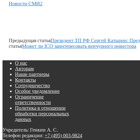
Новости СМИ2
Предыдущая статья
Президент ТП РФ Сергей Катырин: Пред
статья
Может ли ICO заинтересовать венчурного инвестора
О нас
Авторам
Наши партнеры
Контакты
Сотрудничество
Особое уведомление
Ограничение
ответственности
Политика в отношении
обработки персональных
данных
Учредитель: Генкин А. С.
Телефон редакции:
+7 (495) 003-9824