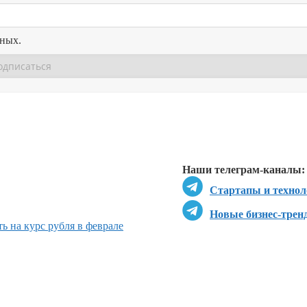
нных.
Перейти в
Перейти в
Д
Наши телеграм-каналы:
Стартапы и технол
Новые бизнес-трен
ь на курс рубля в феврале