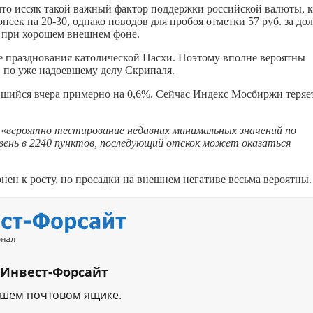
что иссяк такой важный фактор поддержки российской валюты, 
пеек на 20-30, однако поводов для пробоя отметки 57 руб. за до
о при хорошем внешнем фоне.
сле празднования католической Пасхи. Поэтому вполне вероятны
, по уже надоевшему делу Скрипаля.
вшийся вчера примерно на 0,6%. Сейчас Индекс Мосбиржи теряе
 «
вероятно тестирование недавних минимальных значений по
вень в 2240 пунктов, последующий отскок может оказаться
ен к росту, но просадки на внешнем негативе весьма вероятны.
 Инвест-Форсайт
ашем почтовом ящике.