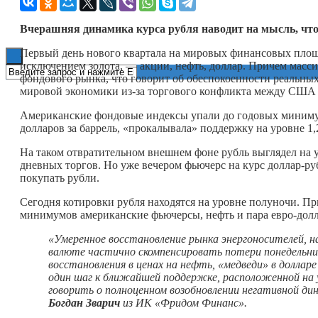
Книги
Вчерашняя динамика курса рубля наводит на мысль, что
Первый день нового квартала на мировых финансовых площа
исключением золота, — акции, нефть, доллар. Причем масс
фондового рынка, что говорит об обеспокоенности реальны
мировой экономики из-за торгового конфликта между США 
Американские фондовые индексы упали до годовых минимум
долларов за баррель, «прокалывала» поддержку на уровне 1,2
На таком отвратительном внешнем фоне рубль выглядел на у
дневных торгов. Но уже вечером фьючерс на курс доллар-р
покупать рубли.
Сегодня котировки рубля находятся на уровне полуночи. П
минимумов американские фьючерсы, нефть и пара евро-долл
«Умеренное восстановление рынка энергоносителей, н
валюте частично скомпенсировать потери понедельник
восстановления в ценах на нефть, «медведи» в долла
один шаг к ближайшей поддержке, расположенной на 
говорить о полноценном возобновлении негативной д
Богдан Зварич
из ИК «Фридом Финанс».