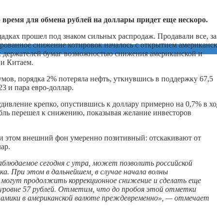
 время для обмена рублей на доллары придет еще нескоро.
дках прошел под знаком сильных распродаж. Продавали все, за
ированное снижение котировок началось с открытием американс
х держателей бумаг возможностью снижения американской и
и Китаем.
ов, порядка 2% потеряла нефть, уткнувшись в поддержку 67,5
3 и пара евро-доллар.
дивление крепко, опустившись к доллару примерно на 0,7% в хо
убль перешел к снижению, показывая желание инвесторов
ри этом внешний фон умеренно позитивный: отскакивают от
ар.
аблюдаемое сегодня с утра, может позволить российской
а. При этом в дальнейшем, в случае начала волны
ре могут продолжить коррекционное снижение и сделать еще
уровне 57 рублей. Отметим, что до пробоя этой отметки
инамики в американской валюте преждевременно», — отмечает