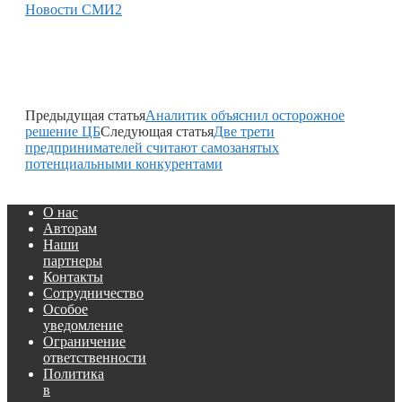
Новости СМИ2
Предыдущая статья
Аналитик объяснил осторожное
решение ЦБ
Следующая статья
Две трети
предпринимателей считают самозанятых
потенциальными конкурентами
О нас
Авторам
Наши
партнеры
Контакты
Сотрудничество
Особое
уведомление
Ограничение
ответственности
Политика
в