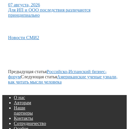
07 августа, 2026
Для ИП и ООО последствия различаются
принципиально
Новости СМИ2
Предыдущая статья
Российско-Испанский бизнес-
форум
Следующая статья
Американские ученые узнали,
как читать мысли человека
О нас
Авторам
Наши
партнеры
Контакты
Сотрудничество
Особое