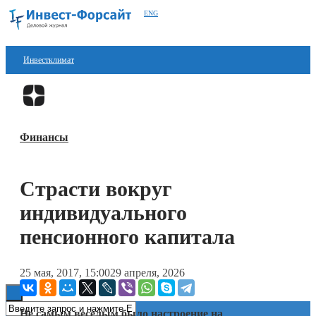
ENG
Инвестклимат
Финансы
Перейти в
Дзен
Инвестиции
Финансы
Блокчейн
Стартапы
Страсти вокруг
Технологии
индивидуального
ESG
пенсионного капитала
Книги
25 мая, 2017, 15:00
29 апреля, 2026
Не самым веселым было настроение на