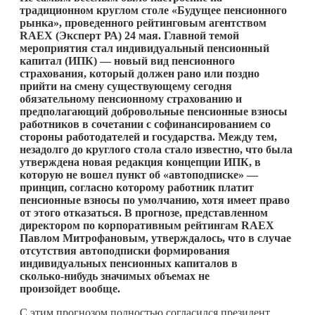
традиционном круглом столе «Будущее пенсионного
рынка», проведенного рейтинговым агентством
RAEX (Эксперт РА) 24 мая. Главной темой
мероприятия стал индивидуальный пенсионный
капитал (ИПК) — новый вид пенсионного
страхования, который должен рано или поздно
прийти на смену существующему сегодня
обязательному пенсионному страхованию и
предполагающий добровольные пенсионные взносы
работников в сочетании с софинансированием со
стороны работодателей и государства. Между тем,
незадолго до круглого стола стало известно, что была
утверждена новая редакция концепции ИПК, в
которую не вошел пункт об «автоподписке» —
принцип, согласно которому работник платит
пенсионные взносы по умолчанию, хотя имеет право
от этого отказаться. В прогнозе, представленном
директором по корпоративным рейтингам RAEX
Павлом Митрофановым, утверждалось, что в случае
отсутствия автоподписки формирования
индивидуальных пенсионных капиталов в
сколько-нибудь
значимых объемах не
произойдет вообще.
С этим прогнозом полностью согласился президент