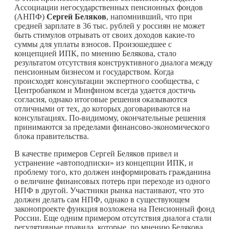
Ассоциации негосударственных пенсионных фондов
(АНПФ)
Сергей Беляков
, напомнивший, что при
средней зарплате в 36 тыс. рублей у россиян не может
быть стимулов отрывать от своих доходов
какие-то
суммы для уплаты взносов. Произошедшее с
концепцией ИПК, по мнению Белякова, стало
результатом отсутствия конструктивного диалога между
пенсионным бизнесом и государством. Когда
происходят консультации экспертного сообщества, с
Центробанком и Минфином всегда удается достичь
согласия, однако итоговые решения оказываются
отличными от тех, до которых договариваются на
консультациях. По-видимому, окончательные решения
принимаются за пределами финансово-экономического
блока правительства.
В качестве примеров Сергей Беляков привел и
устранение «автоподписки» из концепции ИПК, и
проблему того, кто должен информировать гражданина
о величине финансовых потерь при переходе из одного
НПФ в другой. Участники рынка настаивают, что это
должен делать сам НПФ, однако в существующем
законопроекте функция возложена на Пенсионный фонд
России. Еще одним примером отсутствия диалога стали
регулятивные правила, которые, по мнению Белякова,