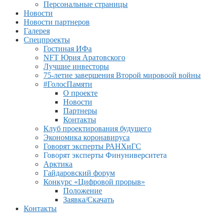
Персональные страницы
Новости
Новости партнеров
Галерея
Спецпроекты
Гостиная ИФа
NFT Юрия Аратовского
Лучшие инвесторы
75-летие завершения Второй мировоой войны
#ГолосПамяти
О проекте
Новости
Партнеры
Контакты
Клуб проектирования будущего
Экономика коронавируса
Говорят эксперты РАНХиГС
Говорят эксперты Финуниверситета
Арктика
Гайдаровский форум
Конкурс «Цифровой прорыв»
Положение
Заявка/Скачать
Контакты