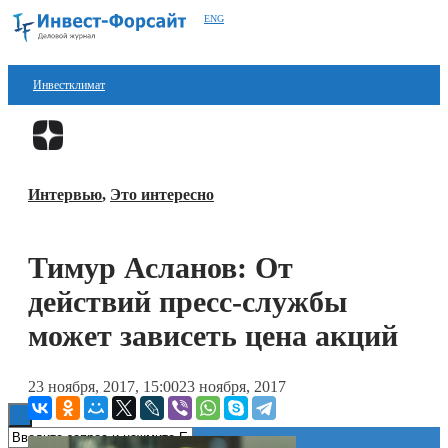
ENG
Инвестклимат
Финансы
Перейти в
Дзен
Инвестиции
Интервью
,
Это интересно
Блокчейн
Стартапы
Тимур Асланов: От
Технологии
действий пресс-службы
ESG
может зависеть цена акций
Книги
23 ноября, 2017, 15:00
23 ноября, 2017