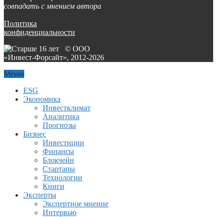
совпадать с мнением автора
Политика
конфиденциальности
© ООО
«Инвест-Форсайт», 2012-
2026
Меню
ESG
Экономика
Инвестклимат
Аналитика
Прогнозы
Бизнес
Инвестиции
Финансы
Блокчейн
Стартапы
Технологии
Книги
Эксперты
Экспертное мнение
Интервью