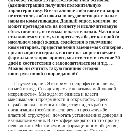
(администраций) получили положительную
характеристику. Все остальные либо вовсе на запрос
не ответили, либо показали неудовлетворительные
навыки коммуникации. Данный опрос, конечно, не
может претендовать на полноту и исключительную
объективность, но весьма показательный.
Часто мы
сталкиваемся с тем, что пресс-служба, от которой (в
идеальном мире) ждешь содействия в получении
комментариев, предоставления вменяемых спикеров,
организации интервью, в ответ на запрос отвечает
формально: запрос принят, мы ответим в течение 30
дней в соответствии с законодательством и т.д. …
Можно ли считать такую позицию сегодня
конструктивной и оправданной?
— Разумеется, нет. Это пример непрофессионализма,
на мой взгляд. Сегодня время так называемой «новой
искренности». Мы ждем от бизнеса и власти
максимальной прозрачности и открытости. Пресс-
служба должна помогать обществу видеть работу
организации (особенно если речь о пресс-службе
властной структуры), помогать установлению доверия и
взаимопонимания. В атмосфере закрытости это просто
невозможно. Мы живем в информационном обществе,
информация сегодня — главная валюта. Если вы