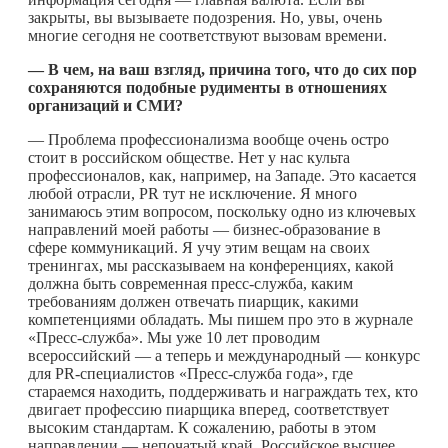
закрыты, вы вызываете подозрения. Но, увы, очень
многие сегодня не соответствуют вызовам времени.
— В чем, на ваш взгляд, причина того, что до сих пор
сохраняются подобные рудименты в отношениях
организаций и СМИ?
— Проблема профессионализма вообще очень остро
стоит в российском обществе. Нет у нас культа
профессионалов, как, например, на Западе. Это касается
любой отрасли, PR тут не исключение. Я много
занимаюсь этим вопросом, поскольку одно из ключевых
направлений моей работы — бизнес-образование в
сфере коммуникаций. Я учу этим вещам на своих
тренингах, мы рассказываем на конференциях, какой
должна быть современная пресс-служба, каким
требованиям должен отвечать пиарщик, какими
компетенциями обладать. Мы пишем про это в журнале
«Пресс-служба». Мы уже 10 лет проводим
всероссийский — а теперь и международный — конкурс
для PR-специалистов «Пресс-служба года», где
стараемся находить, поддерживать и награждать тех, кто
двигает профессию пиарщика вперед, соответствует
высоким стандартам. К сожалению, работы в этом
направлении — непочатый край. Российское высшее