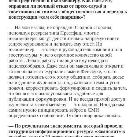
непосредственно к ньюсмейкеру. Как считаете,
оправдан ли полный отказ от пресс-служб и
советников по связям с общественностью и переход к
конструкции «сам себе пиарщик»?
— На мой взгляд, не оправдан. С одной стороны,
используя ресурсы типа Прессфид, многие
ньюсмейкеры могут действительно напрямую найти
запрос журналиста и написать ему ответ. Но
ньюсмейкер — это еще и руководитель компании или
госструктуры, у него огромное количество своей
работы. Делать работу пиарщика ему некогда и
нецелесообразно. Даже если он максимально открыт и
готов общаться с журналистами в Фейсбуке,
кто-то
должен готовить его к этому общению, собирать досье
на издание и журналиста, подсказывать темы и угол
подачи, корректировать формулировки и следить за тем,
чтобы все это было упаковано в удобные для
публикации формулировки. И не всегда прямой доступ
журналиста к ньюсмейкеру — это хорошо. Иногда нам
самим нужно инициировать заброс в СМИ
определенных сообщений. Тут без пиарщика сложно.
— По результатам
эксперимента, который провели
сотрудники информационного ресурса «Замполит» в
октябре, только 23 пресс-службы глав регионов