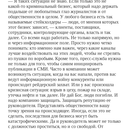
— Я таких ситуаций не знаю. Если только это не
какой-то
криминальный бизнес, который надо держать
подальше от любопытных глаз журналистов и от
общественности в целом. У любого бизнеса есть так
называемые стейкхолдеры — люди, от мнения которых
этот бизнес зависит, — клиенты, поставщики,
сотрудники, контролирующие органы, власть и так
далее. Со всеми надо работать. Не только напрямую, но
и через информационное поле. Просто нужно четко
понимать: кто именно нам важен, через какие каналы
лучше воздействовать на этих людей, чтобы не стрелять
из пушки по воробьям. Кроме того, пресс-служба нужна
не только для того, чтобы самим инициировать
публикации в СМИ. Часто в компании может
возникнуть ситуация, когда на вас напали, против вас
ведут информационную войну конкуренты или
происходит рейдерский захват. Или у вас произошла
кризисная ситуация: взрыв в цеху, пожар на складе,
утечка нефти и так далее. Не дай Бог, люди погибли. И
надо компанию защищать. Защищать репутацию ее
руководителя. Представлять общественности вашу
точку зрения на происходящее. Иногда, если это не
сделать, последствия для бизнеса могут быть
катастрофическими. Да и руководитель может не только
с должностью проститься, но и со свободой. От