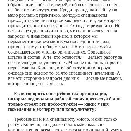
образование в области связей с общественностью очень
слабо готовит студентов. Среди преподавателей вузов
мало реальных практиков, молодые специалисты
приходят после институтов как белый лист, на котором
приходится писать все заново. Отсюда и результаты. Но
есть и еще одна причина того, что вам не отвечают на
запросы. Финансовый кризис, в котором мы
перманентно живем минимум последние три года,
привел к тому, что бюджеты на PR и пресс-службы
сокращаются во многих организациях. Сокращают
штатный состав. А те, кто остаются, — делают работу за
себя и еще двоих уволенных. Многие пиарщики просто
перегружены. Конечно, в такой ситуации в первую
очередь они делают то, за что спрашивает начальник. А
все эти сторонние запросы для них — досадные помехи,
которые проще не замечать.
— Если говорить о потребностях организаций,
которые недовольны работой своих пресс-служб или
только строят эти пресс-службы — какие у них
пожелания к эксперту или консультанту?
— Требований к PR-специалисту много, и они только
растут. Конечно, тот должен быть максимально
компетентен во всем, что касается коммуникаций, уметь