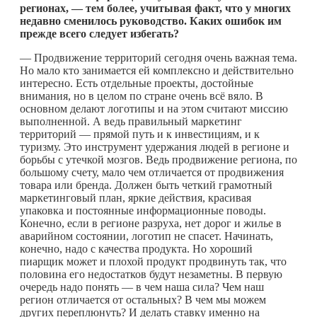
регионах, — тем более, учитывая факт, что у многих
недавно сменилось руководство. Каких ошибок им
прежде всего следует избегать?
— Продвижение территорий сегодня очень важная тема.
Но мало кто занимается ей комплексно и действительно
интересно. Есть отдельные проекты, достойные
внимания, но в целом по стране очень всё вяло. В
основном делают логотипы и на этом считают миссию
выполненной. А ведь правильный маркетинг
территорий — прямой путь и к инвестициям, и к
туризму. Это инструмент удержания людей в регионе и
борьбы с утечкой мозгов. Ведь продвижение региона, по
большому счету, мало чем отличается от продвижения
товара или бренда. Должен быть четкий грамотный
маркетинговый план, яркие действия, красивая
упаковка и постоянные информационные поводы.
Конечно, если в регионе разруха, нет дорог и жилье в
аварийном состоянии, логотип не спасет. Начинать,
конечно, надо с качества продукта. Но хороший
пиарщик может и плохой продукт продвинуть так, что
половина его недостатков будут незаметны. В первую
очередь надо понять — в чем наша сила? Чем наш
регион отличается от остальных? В чем мы можем
других переплюнуть? И делать ставку именно на