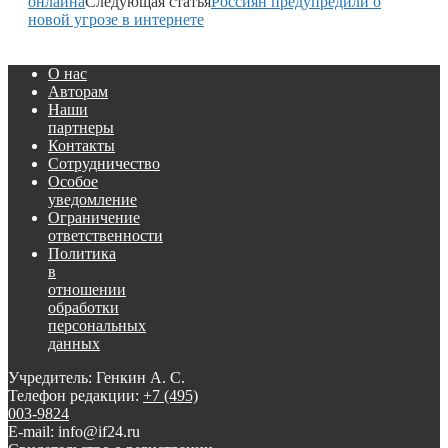
онлайна
Следующая статья
Россиян предупредили о
новой угрозе в интернете
О нас
Авторам
Наши
партнеры
Контакты
Сотрудничество
Особое
уведомление
Ограничение
ответственности
Политика
в
отношении
обработки
персональных
данных
Учредитель: Генкин А. С.
Телефон редакции:
+7 (495)
003-9824
E-mail: info@if24.ru