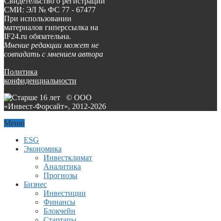
Свидетельство о регистрации
СМИ: ЭЛ № ФС 77 - 67477
При использовании
материалов гиперссылка на
IF24.ru обязательна.
Мнение редакции может не
совпадать с мнением автора
Политика
конфиденциальности
© ООО
«Инвест-Форсайт», 2012-
2026
Меню
ESG
Экономика
Инвестклимат
Аналитика
Прогнозы
Бизнес
Инвестиции
Финансы
Блокчейн
Стартапы