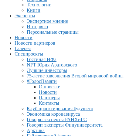
Технологии
Книги
Эксперты
Экспертное мнение
Интервью
Персональные страницы
Новости
Новости партнеров
Галерея
Спецпроекты
Гостиная ИФа
NFT Юрия Аратовского
Лучшие инвесторы
75-летие завершения Второй мировоой войны
#ГолосПамяти
О проекте
Новости
Партнеры
Контакты
Клуб проектирования будущего
Экономика коронавируса
Говорят эксперты РАНХиГС
Говорят эксперты Финуниверситета
Арктика
Гайдаровский форум