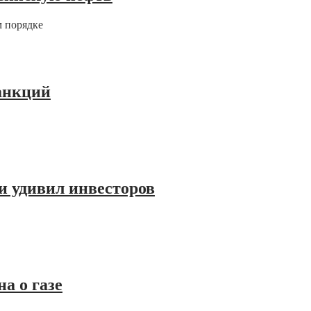
м порядке
санкций
и удивил инвесторов
а о газе