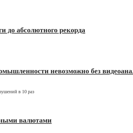
и до абсолютного рекорда
ромышленности невозможно без видеоан
рушений в 10 раз
авными валютами