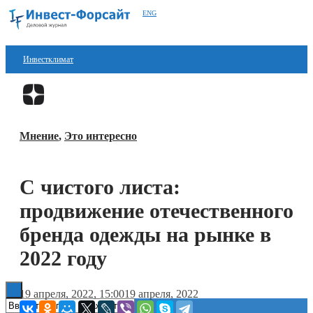
ENG
Инвестклимат
Финансы
Перейти в
Дзен
Инвестиции
Мнение
,
Это интересно
Блокчейн
Стартапы
С чистого листа:
Технологии
продвижение отечественного
ESG
бренда одежды на рынке в
2022 году
Книги
19 апреля, 2022, 15:00
19 апреля, 2022