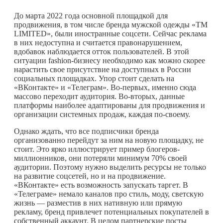
До марта 2022 года основной площадкой для
продвижения, в том числе бренда мужской одежды «TM
LIMITED», были иностранные соцсети. Сейчас реклама
в них недоступна и считается правонарушением,
вдобавок наблюдается отток пользователей. В этой
ситуации fashion-бизнесу необходимо как можно скорее
нарастить свое присутствие на доступных в России
социальных площадках. Упор стоит сделать на
«ВКонтакте» и «Телеграм». Во-первых, именно сюда
массово переходит аудитория. Во-вторых, данные
платформы наиболее адаптированы для продвижения и
организации системных продаж, каждая по-своему.
Однако ждать, что все подписчики бренда
организованно перейдут за ним на новую площадку, не
стоит. Это ярко иллюстрирует пример блогеров-
миллионников, они потеряли минимум 70% своей
аудитории. Поэтому нужно выделить ресурсы не только
на развитие соцсетей, но и на продвижение.
«ВКонтакте» есть возможность запускать таргет. В
«Телеграме» немало каналов про стиль, моду, светскую
жизнь — разместив в них нативную или прямую
рекламу, бренд привлечет потенциальных покупателей в
собственный аккаунт. В целом партнерские посты