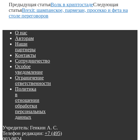
Предыдущая статья
Волк в криптостаде
Следующая
статья
Brexit: шампанское, пармезан, просекко и фета на
столе переговоров
О нас
Авторам
Наши
партнеры
Контакты
Сотрудничество
Особое
уведомление
Ограничение
ответственности
Политика
в
отношении
обработки
персональных
данных
Учредитель: Генкин А. С.
Телефон редакции:
+7 (495)
003-9824