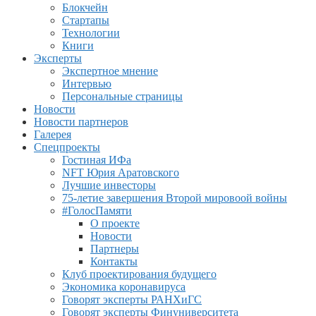
Блокчейн
Стартапы
Технологии
Книги
Эксперты
Экспертное мнение
Интервью
Персональные страницы
Новости
Новости партнеров
Галерея
Спецпроекты
Гостиная ИФа
NFT Юрия Аратовского
Лучшие инвесторы
75-летие завершения Второй мировоой войны
#ГолосПамяти
О проекте
Новости
Партнеры
Контакты
Клуб проектирования будущего
Экономика коронавируса
Говорят эксперты РАНХиГС
Говорят эксперты Финуниверситета