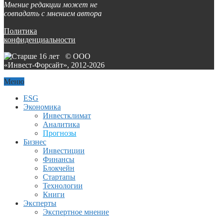
Мнение редакции может не
совпадать с мнением автора
Политика
конфиденциальности
© ООО
«Инвест-Форсайт», 2012-
2026
Меню
ESG
Экономика
Инвестклимат
Аналитика
Прогнозы
Бизнес
Инвестиции
Финансы
Блокчейн
Стартапы
Технологии
Книги
Эксперты
Экспертное мнение