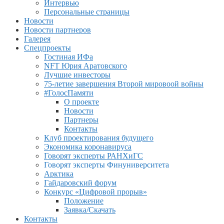
Интервью
Персональные страницы
Новости
Новости партнеров
Галерея
Спецпроекты
Гостиная ИФа
NFT Юрия Аратовского
Лучшие инвесторы
75-летие завершения Второй мировоой войны
#ГолосПамяти
О проекте
Новости
Партнеры
Контакты
Клуб проектирования будущего
Экономика коронавируса
Говорят эксперты РАНХиГС
Говорят эксперты Финуниверситета
Арктика
Гайдаровский форум
Конкурс «Цифровой прорыв»
Положение
Заявка/Скачать
Контакты