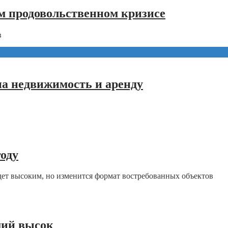
м продовольственном кризисе
в
 на недвижимость и аренду
оду
ет высоким, но изменится формат востребованных объектов
мий высок