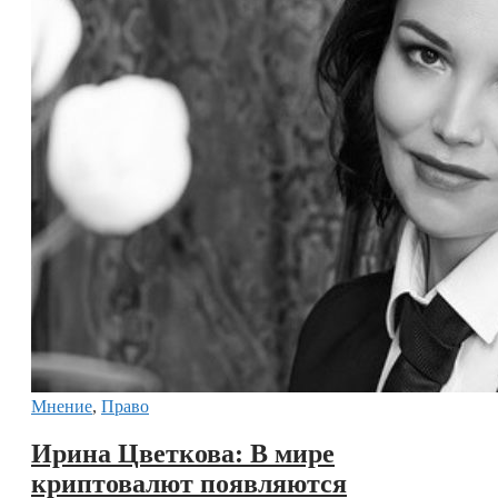
Мнение
,
Право
Ирина Цветкова: В мире
криптовалют появляются