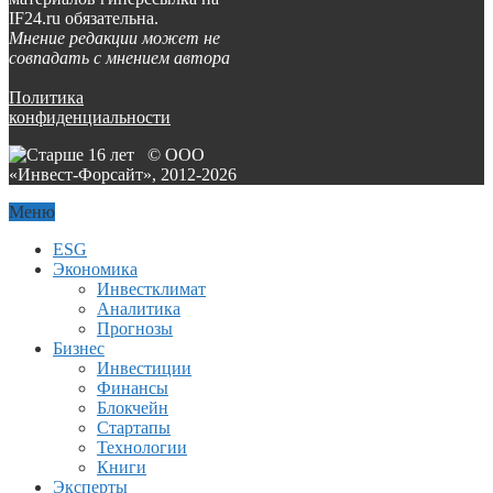
IF24.ru обязательна.
Мнение редакции может не
совпадать с мнением автора
Политика
конфиденциальности
© ООО
«Инвест-Форсайт», 2012-
2026
Меню
ESG
Экономика
Инвестклимат
Аналитика
Прогнозы
Бизнес
Инвестиции
Финансы
Блокчейн
Стартапы
Технологии
Книги
Эксперты