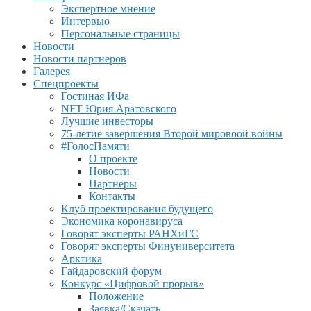
Экспертное мнение
Интервью
Персональные страницы
Новости
Новости партнеров
Галерея
Спецпроекты
Гостиная ИФа
NFT Юрия Аратовского
Лучшие инвесторы
75-летие завершения Второй мировоой войны
#ГолосПамяти
О проекте
Новости
Партнеры
Контакты
Клуб проектирования будущего
Экономика коронавируса
Говорят эксперты РАНХиГС
Говорят эксперты Финуниверситета
Арктика
Гайдаровский форум
Конкурс «Цифровой прорыв»
Положение
Заявка/Скачать