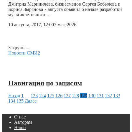
Дмитрия Мариничева, бизнесменов Сергея Бобылева и
Бориса Зырянова 7 августа объявил о начале разработки
мультиклеточного …
10 августа, 2017, 12:00
7 мая, 2026
Загрузка...
Новости СМИ2
Навигация по записям
Назад
1
…
123
124
125
126
127
128
129
130
131
132
133
134
135
Далее
О нас
Авторам
Наши