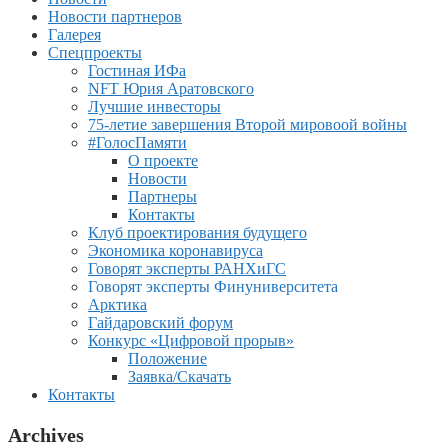
Новости партнеров
Галерея
Спецпроекты
Гостиная ИФа
NFT Юрия Аратовского
Лучшие инвесторы
75-летие завершения Второй мировоой войны
#ГолосПамяти
О проекте
Новости
Партнеры
Контакты
Клуб проектирования будущего
Экономика коронавируса
Говорят эксперты РАНХиГС
Говорят эксперты Финуниверситета
Арктика
Гайдаровский форум
Конкурс «Цифровой прорыв»
Положение
Заявка/Скачать
Контакты
Archives