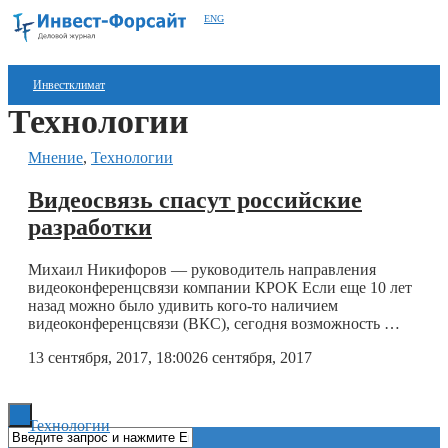
ENG
Инвестклимат
Технологии
Финансы
Мнение
,
Технологии
Инвестиции
Видеосвязь спасут российские
Блокчейн
разработки
Стартапы
Михаил Никифоров — руководитель направления
Технологии
видеоконференцсвязи компании КРОК Если еще 10 лет
назад можно было удивить
кого-то
наличием
видеоконференцсвязи (ВКС), сегодня возможность …
ESG
13 сентября, 2017, 18:00
26 сентября, 2017
Книги
Технологии