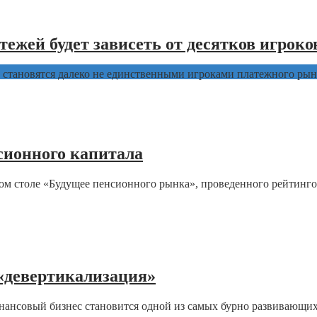
жей будет зависеть от десятков игроко
и становятся далеко не единственными игроками платежного рын
сионного капитала
ом столе «Будущее пенсионного рынка», проведенного рейтинг
«девертикализация»
инансовый бизнес становится одной из самых бурно развивающих