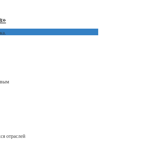
в»
ка.
овым
ся отраслей