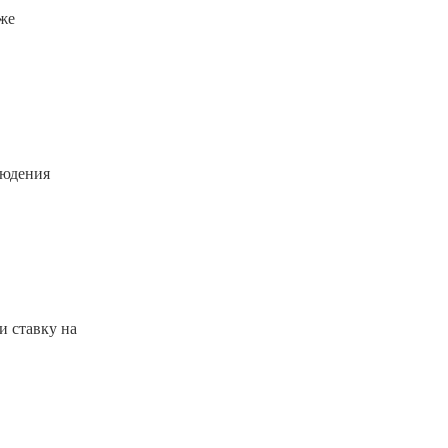
же
людения
и ставку на